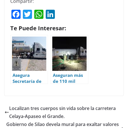
Compartir:
F
T
W
Li
a
w
h
n
Te Puede Interesar:
c
itt
at
k
e
er
s
e
b
A
dI
o
p
n
o
p
k
Asegura
Aseguran más
Secretaría de
de 110 mil
Seguridad y Paz
litros de
más de 34 mil
huachicol y un
litros de
tractocamón
hidrocarburo
cisterna en
Localizan tres cuerpos sin vida sobre la carretera
en Celaya.
Abasolo.
Celaya-Apaseo el Grande.
Gobierno de Silao devela mural para exaltar valores