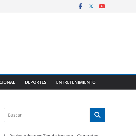
CIONAL
DEPORTES
ENTRETENIMIENTO
!-- Revive Adserver Tag de Imagen - Generated