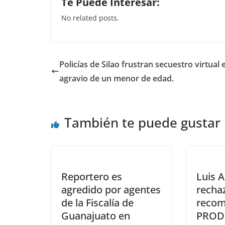
Te Puede Interesar:
c
itt
at
k
No related posts.
e
er
s
e
b
A
dI
o
p
n
Policías de Silao frustran secuestro virtual 
o
p
agravio de un menor de edad.
k
También te puede gustar
Reportero es
Luis A
agredido por agentes
recha
de la Fiscalía de
recom
Guanajuato en
PROD