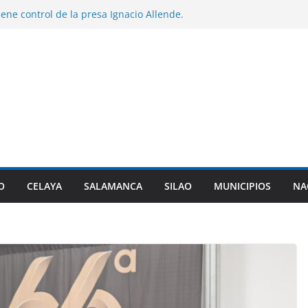
e control de la presa Ignacio Allende.
n desfogues por alto almacenamiento.
rez entrega certificados a indígenas dentro
pulso Empresarial Indígena.
niciarán clases en los niveles de preescolar,
entaria en Guanajuato.
de ex policía de Texas, que ingresó a
 triple homicidio, era de Guanajuato.
años de prisión a dos sujetos por el
 hombre en Irapuato.
O
CELAYA
SALAMANCA
SILAO
MUNICIPIOS
NA