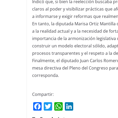
Indicó que, si bien la reelección buscaba pro
claros al poder y visibilizar prácticas que 
a informarse y exigir reformas que realmen
En tanto, la diputada Marisa Ortiz Mantilla
a la realidad actual y a la necesidad de for
importancia de la armonización legislativa
construir un modelo electoral sólido, adap
procesos transparentes y el respeto a la d
Finalmente, el diputado Juan Carlos Romer
mesa directiva del Pleno del Congreso para
corresponda.
Compartir:
F
T
W
Li
a
w
h
n