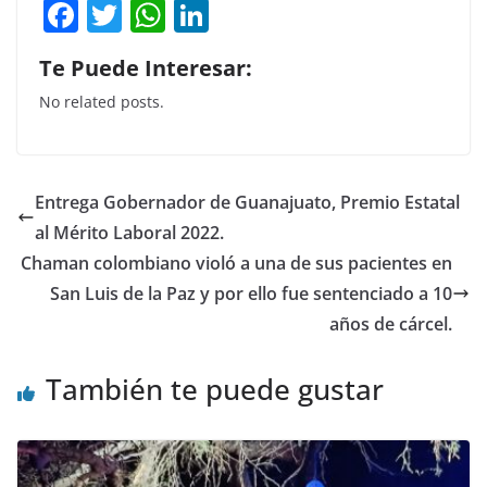
F
T
W
Li
a
w
h
n
Te Puede Interesar:
c
itt
at
k
No related posts.
e
er
s
e
b
A
dI
o
p
n
Entrega Gobernador de Guanajuato, Premio Estatal
o
p
al Mérito Laboral 2022.
k
Chaman colombiano violó a una de sus pacientes en
San Luis de la Paz y por ello fue sentenciado a 10
años de cárcel.
También te puede gustar