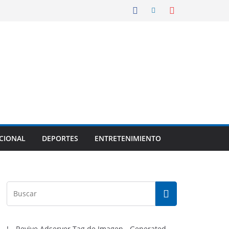
CIONAL
DEPORTES
ENTRETENIMIENTO
!-- Revive Adserver Tag de Imagen - Generated