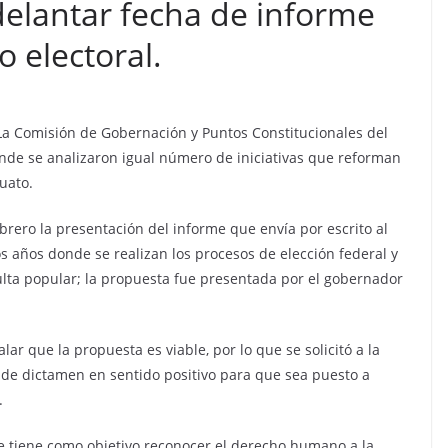
delantar fecha de informe
 electoral.
.- La Comisión de Gobernación y Puntos Constitucionales del
donde se analizaron igual número de iniciativas que reforman
uato.
ebrero la presentación del informe que envía por escrito al
los años donde se realizan los procesos de elección federal y
ulta popular; la propuesta fue presentada por el gobernador
lar que la propuesta es viable, por lo que se solicitó a la
o de dictamen en sentido positivo para que sea puesto a
.
ue tiene como objetivo reconocer el derecho humano a la