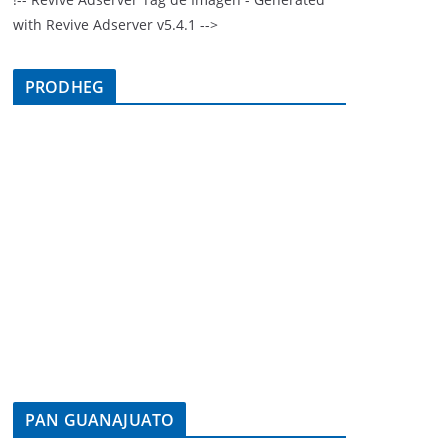
with Revive Adserver v5.4.1 -->
PRODHEG
PAN GUANAJUATO