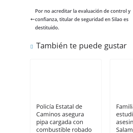
o
p
n
Por no acreditar la evaluación de control y
o
p
confianza, titular de seguridad en Silao es
k
destituido.
También te puede gustar
Policía Estatal de
Famili
Caminos asegura
estud
pipa cargada con
asesi
combustible robado
Salam