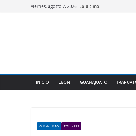
Saltar
Lo último:
viernes, agosto 7, 2026
al
contenido
INICIO
LEÓN
GUANAJUATO
IRAPUAT
GUANAJUATO
TITULARES