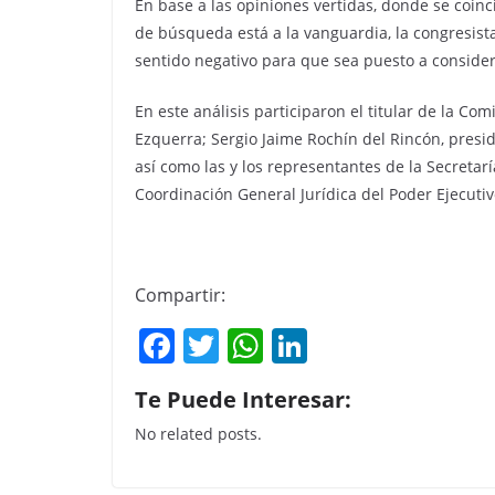
En base a las opiniones vertidas, donde se coin
de búsqueda está a la vanguardia, la congresist
sentido negativo para que sea puesto a consider
En este análisis participaron el titular de la C
Ezquerra; Sergio Jaime Rochín del Rincón, presid
así como las y los representantes de la Secretar
Coordinación General Jurídica del Poder Ejecuti
Compartir:
F
T
W
Li
a
w
h
n
Te Puede Interesar:
c
itt
at
k
No related posts.
e
er
s
e
b
A
dI