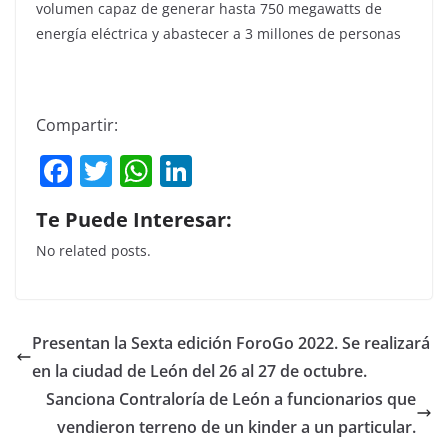
volumen capaz de generar hasta 750 megawatts de
energía eléctrica y abastecer a 3 millones de personas
Compartir:
F
T
W
Li
a
w
h
n
Te Puede Interesar:
c
itt
at
k
No related posts.
e
er
s
e
b
A
dI
o
p
n
Presentan la Sexta edición ForoGo 2022. Se realizará
o
p
en la ciudad de León del 26 al 27 de octubre.
k
Sanciona Contraloría de León a funcionarios que
vendieron terreno de un kinder a un particular.