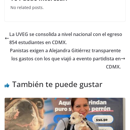
c
itt
at
k
No related posts.
e
er
s
e
b
A
dI
o
p
n
La UVEG se consolida a nivel nacional con el egreso
o
p
854 estudiantes en CDMX.
k
Panistas exigen a Alejandra Gitiérrez transparente
los gastos con los que viajó a evento partidista en
CDMX.
También te puede gustar