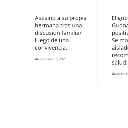
Asesinó a su propia
El go
hermana tras una
Guana
discusión familiar
positi
luego de una
Se ma
convivencia.
aisla
recom
diciembre 7, 2021
salud.
enero 1