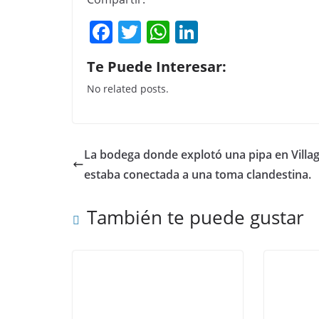
F
T
W
Li
a
w
h
n
Te Puede Interesar:
c
itt
at
k
No related posts.
e
er
s
e
b
A
dI
o
p
n
La bodega donde explotó una pipa en Villa
o
p
estaba conectada a una toma clandestina.
k
También te puede gustar