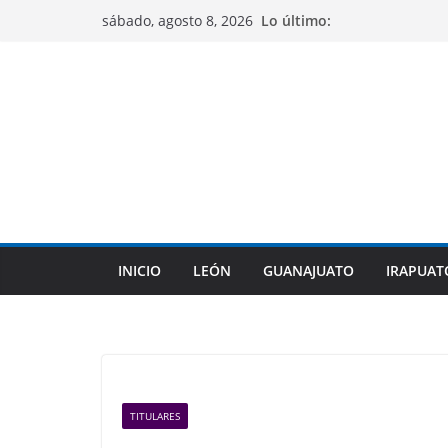
Saltar
Lo último:
sábado, agosto 8, 2026
al
contenido
INICIO
LEÓN
GUANAJUATO
IRAPUAT
TITULARES