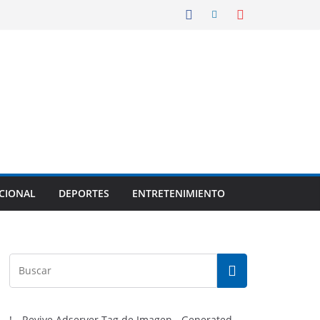
CIONAL
DEPORTES
ENTRETENIMIENTO
!-- Revive Adserver Tag de Imagen - Generated