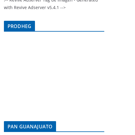
with Revive Adserver v5.4.1 -->
PRODHEG
PAN GUANAJUATO