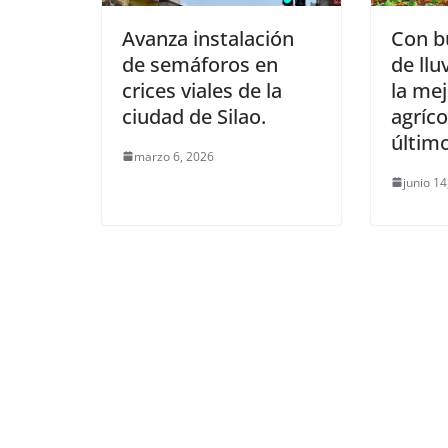
Avanza instalación
Con b
de semáforos en
de llu
crices viales de la
la me
ciudad de Silao.
agríco
últim
marzo 6, 2026
junio 14