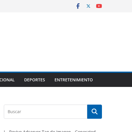
CIONAL
DEPORTES
ENTRETENIMIENTO
!-- Revive Adserver Tag de Imagen - Generated