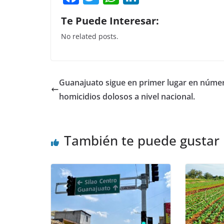
a
w
h
n
Te Puede Interesar:
c
itt
at
k
No related posts.
e
er
s
e
b
A
dI
o
p
n
Guanajuato sigue en primer lugar en núme
o
p
homicidios dolosos a nivel nacional.
k
También te puede gustar