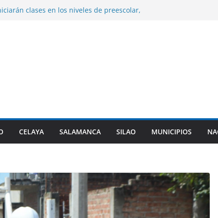
niciarán clases en los niveles de preescolar,
entaria en Guanajuato.
ume la presidencia de la Asociación de
l PAN en sustitución de Maru Campos.
izará cambiar la denominación de sus
litarizadas y revisar sus planes de
e control de la presa Ignacio Allende.
n desfogues por alto almacenamiento.
rez entrega certificados a indígenas dentro
pulso Empresarial Indígena.
O
CELAYA
SALAMANCA
SILAO
MUNICIPIOS
NA