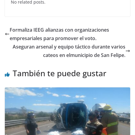
No related posts.
e
er
s
e
b
A
dI
o
p
n
Formaliza IEEG alianzas con organizaciones
o
p
empresariales para promover el voto.
k
Aseguran arsenal y equipo táctico durante varios
cateos en elmunicipio de San Felipe.
También te puede gustar