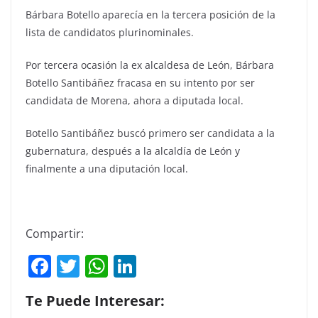
Bárbara Botello aparecía en la tercera posición de la
lista de candidatos plurinominales.
Por tercera ocasión la ex alcaldesa de León, Bárbara
Botello Santibáñez fracasa en su intento por ser
candidata de Morena, ahora a diputada local.
Botello Santibáñez buscó primero ser candidata a la
gubernatura, después a la alcaldía de León y
finalmente a una diputación local.
Compartir:
F
T
W
Li
a
w
h
n
Te Puede Interesar:
c
itt
at
k