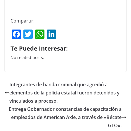
Compartir:
F
T
W
Li
a
w
h
n
Te Puede Interesar:
c
itt
at
k
No related posts.
e
er
s
e
b
A
dI
o
p
n
Integrantes de banda criminal que agredió a
o
p
elementos de la policía estatal fueron detenidos y
k
vinculados a proceso.
Entrega Gobernador constancias de capacitación a
empleados de American Axle, a través de «Bécate
GTO».