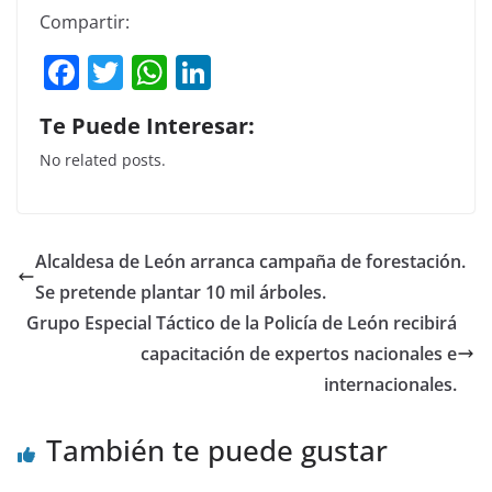
Compartir:
F
T
W
Li
a
w
h
n
Te Puede Interesar:
c
itt
at
k
No related posts.
e
er
s
e
b
A
dI
o
p
n
Alcaldesa de León arranca campaña de forestación.
o
p
Se pretende plantar 10 mil árboles.
k
Grupo Especial Táctico de la Policía de León recibirá
capacitación de expertos nacionales e
internacionales.
También te puede gustar