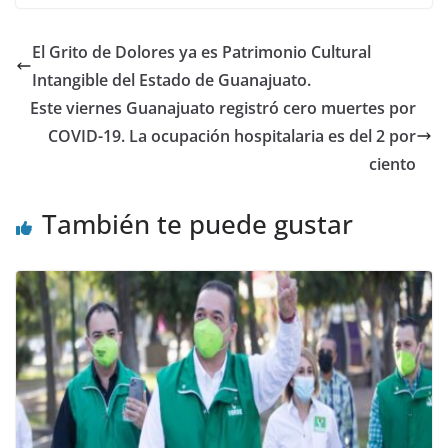
b
A
dI
o
p
n
El Grito de Dolores ya es Patrimonio Cultural
o
p
Intangible del Estado de Guanajuato.
k
Este viernes Guanajuato registró cero muertes por
COVID-19. La ocupación hospitalaria es del 2 por
ciento
También te puede gustar