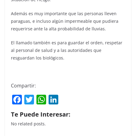
Además es muy importante que las personas lleven
paraguas, e incluso algún impermeable que pudiera
requerirse ante la alta probabilidad de lluvias.
El llamado también es para guardar el orden, respetar
al personal de salud y a las autoridades que
resguardan los biológicos.
Compartir:
F
T
W
Li
a
w
h
n
Te Puede Interesar:
c
itt
at
k
No related posts.
e
er
s
e