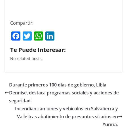
Compartir:
F
T
W
Li
a
w
h
n
Te Puede Interesar:
c
itt
at
k
No related posts.
e
er
s
e
b
A
dI
o
p
n
Durante primeros 100 días de gobierno, Libia
o
p
Dennise, destaca programas sociales y acciones de
k
seguridad.
Incendian camiones y vehículos en Salvatierra y
Valle tras abatimiento de presuntos sicarios en
Yuriria.