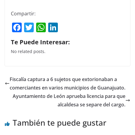
Compartir:
F
T
W
Li
a
w
h
n
Te Puede Interesar:
c
itt
at
k
No related posts.
e
er
s
e
b
A
dI
o
p
n
Fiscalía captura a 6 sujetos que extorionaban a
o
p
comerciantes en varios municipios de Guanajuato.
k
Ayuntamiento de León aprueba licencia para que
alcaldesa se separe del cargo.
También te puede gustar