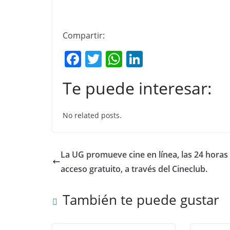
Compartir:
F
T
W
Li
a
w
h
n
Te puede interesar:
c
itt
at
k
e
er
s
e
No related posts.
b
A
dI
o
p
n
o
p
La UG promueve cine en línea, las 24 horas
k
acceso gratuito, a través del Cineclub.
También te puede gustar