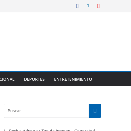
CIONAL
DEPORTES
ENTRETENIMIENTO
!-- Revive Adserver Tag de Imagen - Generated