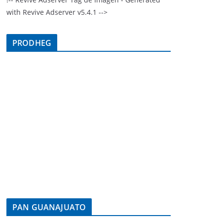
with Revive Adserver v5.4.1 -->
PRODHEG
PAN GUANAJUATO