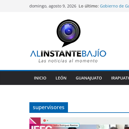
Saltar
Lo último:
Gobierno de G
domingo, agosto 9, 2026
al
indígenas dentr
Víctima mortal,
contenido
México a comet
Sentencian a 10
homicidio de u
León abre el di
rumbo a la cum
COFEPRIS desca
su origen en p
INICIO
LEÓN
GUANAJUATO
IRAPUAT
supervisores