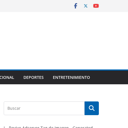
CIONAL
DEPORTES
ENTRETENIMIENTO
!-- Revive Adserver Tag de Imagen - Generated