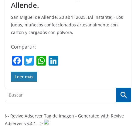
Allende.
San Miguel de Allende. 20 abril 2025. (Al Instante).- Los
judas, muñecos confeccionados artesanalmente con
cartón y cargados con pólvora,
Compartir:
F
T
W
Li
a
w
h
n
c
itt
at
k
Leer más
e
er
s
e
b
A
dI
o
p
n
o
p
!-- Revive Adserver Tag de Imagen - Generated with Revive
Adserver v5.4.1 -->
k