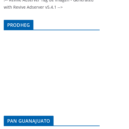
with Revive Adserver v5.4.1 -->
PRODHEG
PAN GUANAJUATO