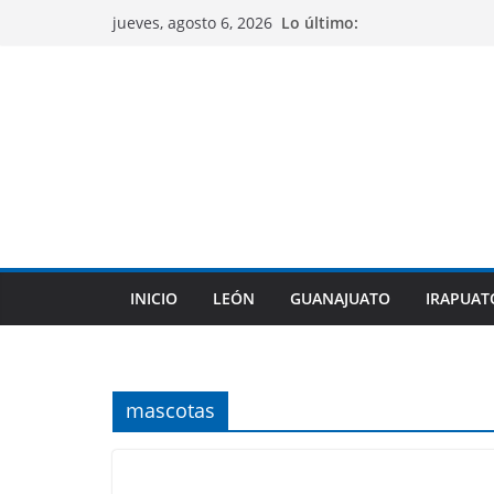
Saltar
Lo último:
jueves, agosto 6, 2026
al
contenido
INICIO
LEÓN
GUANAJUATO
IRAPUAT
mascotas