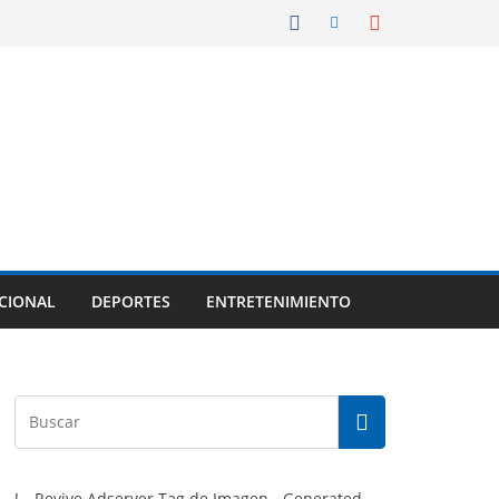
CIONAL
DEPORTES
ENTRETENIMIENTO
!-- Revive Adserver Tag de Imagen - Generated