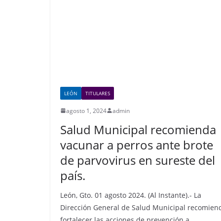
o
p
k
LEÓN
TITULARES
agosto 1, 2024
admin
Salud Municipal recomienda
vacunar a perros ante brote
de parvovirus en sureste del
país.
León, Gto. 01 agosto 2024. (Al Instante).- La
Dirección General de Salud Municipal recomien
fortalecer las acciones de prevención a