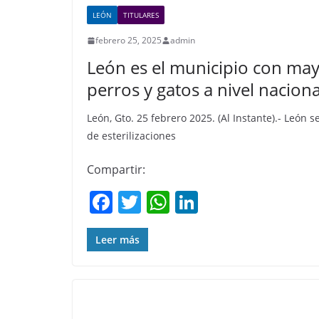
LEÓN
TITULARES
febrero 25, 2025
admin
León es el municipio con may
perros y gatos a nivel naciona
León, Gto. 25 febrero 2025. (Al Instante).- León
de esterilizaciones
Compartir:
F
T
W
Li
a
w
h
n
c
itt
at
k
Leer más
e
er
s
e
b
A
dI
o
p
n