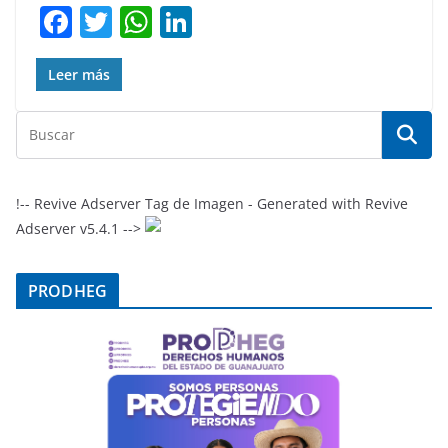
F
T
W
Li
a
w
h
n
c
itt
at
k
Leer más
e
er
s
e
b
A
dI
o
p
n
o
p
!-- Revive Adserver Tag de Imagen - Generated with Revive
Adserver v5.4.1 -->
k
PRODHEG