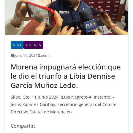
k
SILAO
TITULARES
junio 11, 2024
admin
Morena impugnará elección que
le dio el triunfo a Libia Dennise
García Muñoz Ledo.
Silao, Gto. 11 junio 2024. (Luis Negrete-Al Instante).-
Jesús Ramírez Garibay, secretario general del Comité
Directivo Estatal de Morena en
Compartir: