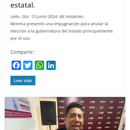
estatal.
León, Gto. 13 junio 2024. (Al Instante).-
Morena presentó una impugnación para anular la
elección a la gubernatura del estado principalmente
por el uso
Compartir:
F
T
W
Li
a
w
h
n
c
itt
at
k
Leer más
e
er
s
e
b
A
dI
o
p
n
o
p