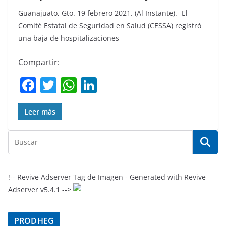
Guanajuato, Gto. 19 febrero 2021. (Al Instante).- El
Comité Estatal de Seguridad en Salud (CESSA) registró
una baja de hospitalizaciones
Compartir:
F
T
W
Li
a
w
h
n
c
itt
at
k
Leer más
e
er
s
e
b
A
dI
o
p
n
o
p
!-- Revive Adserver Tag de Imagen - Generated with Revive
Adserver v5.4.1 -->
k
PRODHEG