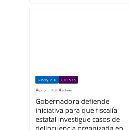
e
er
s
e
b
A
dI
o
p
n
o
p
k
GUANAJUATO
TITULARES
julio 8, 2026
admin
Gobernadora defiende
iniciativa para que fiscalía
estatal investigue casos de
delincuencia organizada en