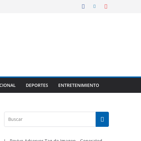
CIONAL
DEPORTES
ENTRETENIMIENTO
!-- Revive Adserver Tag de Imagen - Generated