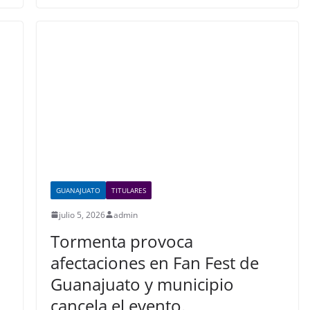
e
er
s
e
b
A
dI
o
p
n
o
p
k
GUANAJUATO
TITULARES
julio 5, 2026
admin
Tormenta provoca
afectaciones en Fan Fest de
Guanajuato y municipio
cancela el evento.