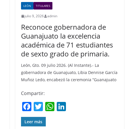
LEÓN
TITULARES
julio 9, 2026
admin
Reconoce gobernadora de
Guanajuato la excelencia
académica de 71 estudiantes
de sexto grado de primaria.
León, Gto. 09 julio 2026. (Al Instante).- La
gobernadora de Guanajuato, Libia Dennise García
Muñoz Ledo, encabezó la ceremonia “Guanajuato
Compartir:
F
T
W
Li
a
w
h
n
c
itt
at
k
Leer más