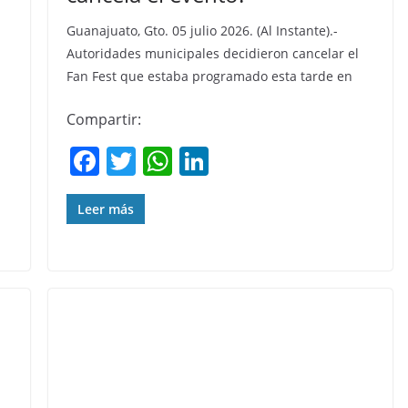
Guanajuato, Gto. 05 julio 2026. (Al Instante).-
Autoridades municipales decidieron cancelar el
Fan Fest que estaba programado esta tarde en
Compartir:
F
T
W
Li
a
w
h
n
c
itt
at
k
Leer más
e
er
s
e
b
A
dI
o
p
n
o
p
k