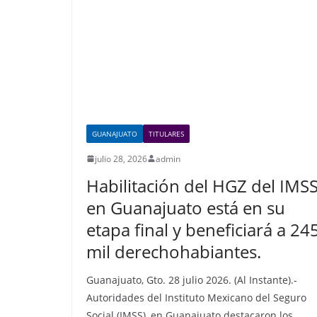
o
p
k
GUANAJUATO
TITULARES
julio 28, 2026
admin
Habilitación del HGZ del IMS
en Guanajuato está en su
etapa final y beneficiará a 24
mil derechohabiantes.
Guanajuato, Gto. 28 julio 2026. (Al Instante).-
Autoridades del Instituto Mexicano del Seguro
Social (IMSS), en Guanajuato destacaron los