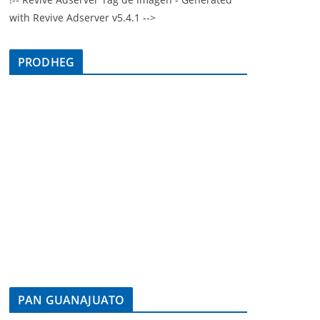
with Revive Adserver v5.4.1 -->
PRODHEG
PAN GUANAJUATO