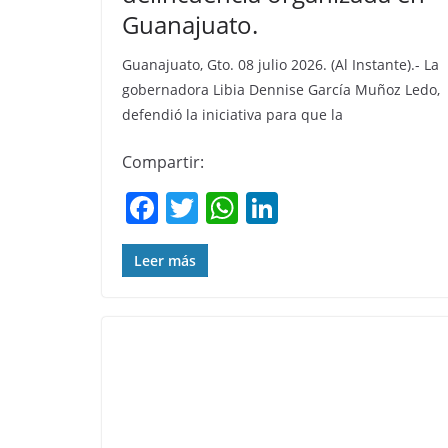
Guanajuato.
Guanajuato, Gto. 08 julio 2026. (Al Instante).- La
gobernadora Libia Dennise García Muñoz Ledo,
defendió la iniciativa para que la
Compartir:
F
T
W
Li
a
w
h
n
c
itt
at
k
Leer más
e
er
s
e
b
A
dI
o
p
n
o
p
k