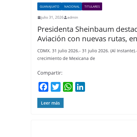
GUANAJUATO
NACIONAL
TITULARES
julio 31, 2026
admin
Presidenta Sheinbaum destac
Aviación con nuevas rutas, en
CDMX. 31 julio 2026.- 31 julio 2026. (Al Instante
crecimiento de Mexicana de
Compartir:
F
T
W
Li
a
w
h
n
c
itt
at
k
Leer más
e
er
s
e
b
A
dI
o
p
n