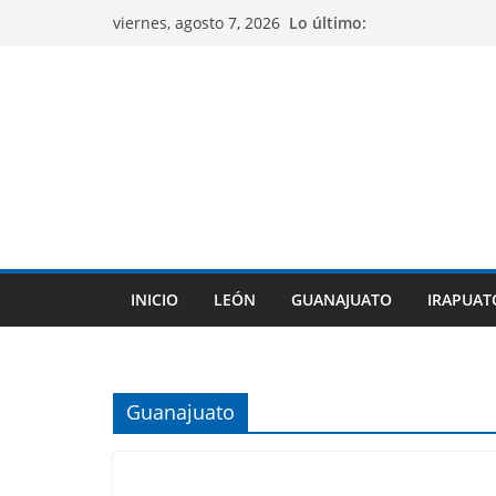
Saltar
Lo último:
viernes, agosto 7, 2026
al
contenido
INICIO
LEÓN
GUANAJUATO
IRAPUAT
Guanajuato