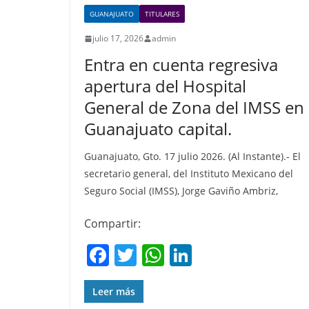
GUANAJUATO
TITULARES
julio 17, 2026
admin
Entra en cuenta regresiva
apertura del Hospital
General de Zona del IMSS en
Guanajuato capital.
Guanajuato, Gto. 17 julio 2026. (Al Instante).- El
secretario general, del Instituto Mexicano del
Seguro Social (IMSS), Jorge Gaviño Ambriz,
Compartir:
F
T
W
Li
a
w
h
n
c
itt
at
k
Leer más