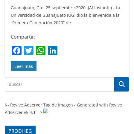
Guanajuato, Gto. 25 septiembre 2020. (Al Instante).- La
Universidad de Guanajuato (UG) dio la bienvenida a la
“Primera Generación 2020” de
Compartir:
F
T
W
Li
a
w
h
n
c
itt
at
k
Leer más
e
er
s
e
b
A
dI
o
p
n
o
p
!-- Revive Adserver Tag de Imagen - Generated with Revive
Adserver v5.4.1 -->
k
PRODHEG