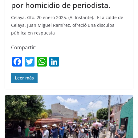
por homicidio de periodista.
Celaya, Gto. 20 enero 2025. (Al Instante).- El alcalde de
Celaya, Juan Miguel Ramírez, ofreció una disculpa
pública en respuesta
Compartir:
F
T
W
Li
a
w
h
n
c
itt
at
k
Leer más
e
er
s
e
b
A
dI
o
p
n
o
p
k