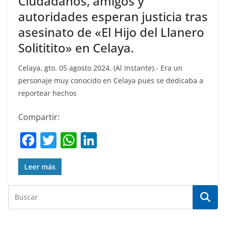
Ciudadanos, amigos y
autoridades esperan justicia tras
asesinato de «El Hijo del Llanero
Solititito» en Celaya.
Celaya, gto. 05 agosto 2024. (Al Instante).- Era un
personaje muy conocido en Celaya pues se dedicaba a
reportear hechos
Compartir:
F
T
W
Li
a
w
h
n
c
itt
at
k
Leer más
e
er
s
e
b
A
dI
o
p
n