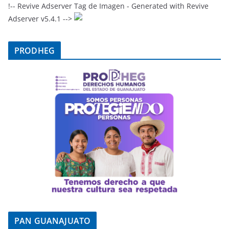
o
p
!-- Revive Adserver Tag de Imagen - Generated with Revive
Adserver v5.4.1 -->
k
PRODHEG
PAN GUANAJUATO