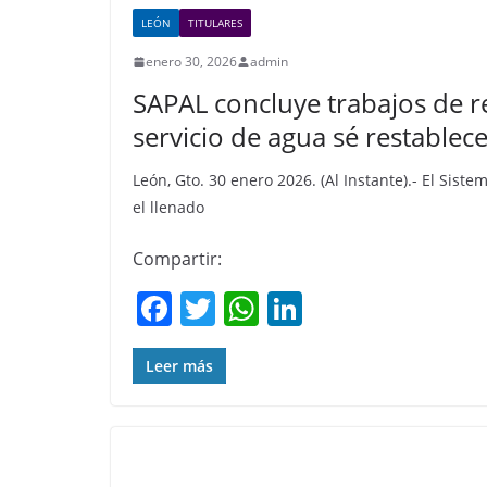
LEÓN
TITULARES
enero 30, 2026
admin
SAPAL concluye trabajos de r
servicio de agua sé restablec
León, Gto. 30 enero 2026. (Al Instante).- El Sis
el llenado
Compartir:
F
T
W
Li
a
w
h
n
c
itt
at
k
Leer más
e
er
s
e
b
A
dI
o
p
n