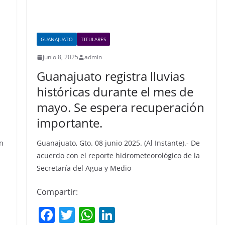
GUANAJUATO
TITULARES
junio 8, 2025
admin
o
Guanajuato registra lluvias
históricas durante el mes de
mayo. Se espera recuperación
importante.
En
Guanajuato, Gto. 08 junio 2025. (Al Instante).- De
acuerdo con el reporte hidrometeorológico de la
Secretaría del Agua y Medio
Compartir:
F
T
W
Li