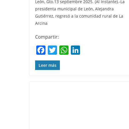
León, Gto.13 septiembre 2025. (Al Instante).-La
presidenta municipal de León, Alejandra
Gutiérrez, regresó a la comunidad rural de La
Arcina
Compartir:
F
T
W
Li
a
w
h
n
c
itt
at
k
Leer más
e
er
s
e
b
A
dI
o
p
n
o
p
k