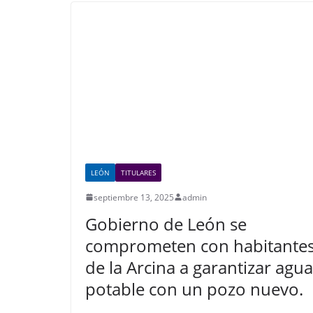
o
p
n
o
p
k
LEÓN
TITULARES
septiembre 13, 2025
admin
Gobierno de León se
comprometen con habitante
de la Arcina a garantizar agua
potable con un pozo nuevo.