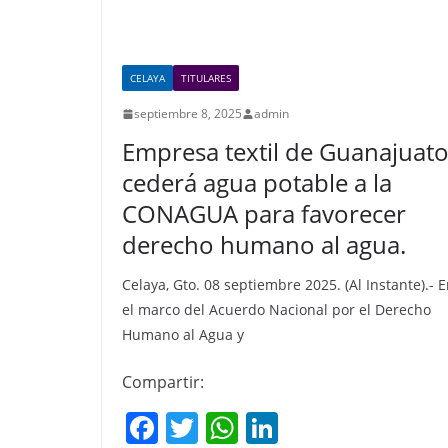
CELAYA
TITULARES
septiembre 8, 2025
admin
Empresa textil de Guanajuat
cederá agua potable a la
CONAGUA para favorecer
derecho humano al agua.
Celaya, Gto. 08 septiembre 2025. (Al Instante).- 
el marco del Acuerdo Nacional por el Derecho
Humano al Agua y
Compartir:
F
T
W
Li