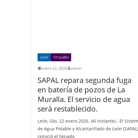
o
p
k
LEÓN
TITULARES
enero 22, 2026
admin
SAPAL repara segunda fuga
en batería de pozos de La
Muralla. El servicio de agua
será restablecido.
León, Gto. 22 enero 2026. (Al Instante).- El Siste
de Agua Potable y Alcantarillado de León (SAPAL)
reinició el llenado