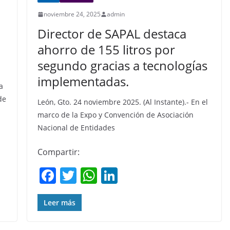
noviembre 24, 2025
admin
Director de SAPAL destaca
ahorro de 155 litros por
segundo gracias a tecnologías
implementadas.
a
de
León, Gto. 24 noviembre 2025. (Al Instante).- En el
marco de la Expo y Convención de Asociación
Nacional de Entidades
Compartir:
F
T
W
Li
a
w
h
n
c
itt
at
k
Leer más
e
er
s
e