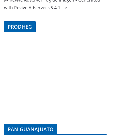
with Revive Adserver v5.4.1 -->
PRODHEG
PAN GUANAJUATO