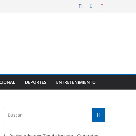
CIONAL
DEPORTES
ENTRETENIMIENTO
!-- Revive Adserver Tag de Imagen - Generated