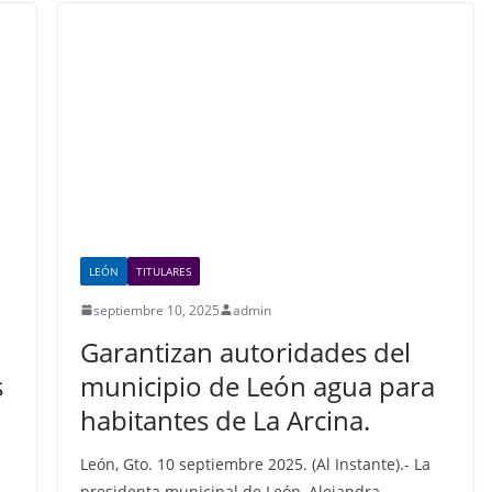
b
A
dI
o
p
n
o
p
k
LEÓN
TITULARES
septiembre 10, 2025
admin
Garantizan autoridades del
s
municipio de León agua para
habitantes de La Arcina.
León, Gto. 10 septiembre 2025. (Al Instante).- La
presidenta municipal de León, Alejandra