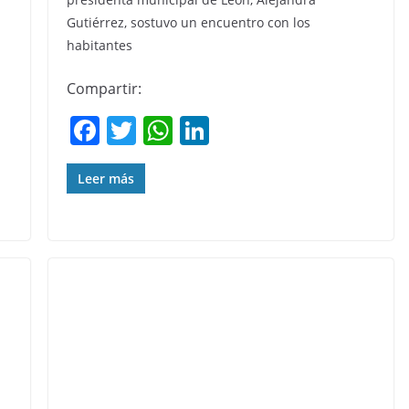
Gutiérrez, sostuvo un encuentro con los
habitantes
Compartir:
F
T
W
Li
a
w
h
n
c
itt
at
k
Leer más
e
er
s
e
b
A
dI
o
p
n
o
p
k