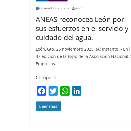
noviembre 25, 2025
admin
ANEAS reconocea León por
sus esfuerzos en el servicio y
cuidado del agua.
León, Gto. 25 noviembre 2025. (Al Instante).- En l
37 edición de la Expo de la Asociación Nacional 
Empresas
Compartir:
F
T
W
Li
a
w
h
n
c
itt
at
k
Leer más
e
er
s
e
b
A
dI